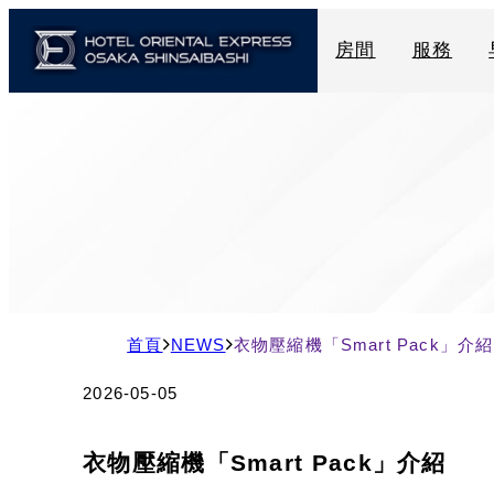
房間
服務
現
首頁
NEWS
衣物壓縮機「Smart Pack」介紹
在
2026-05-05
の
ペ
衣物壓縮機「Smart Pack」介紹
ー