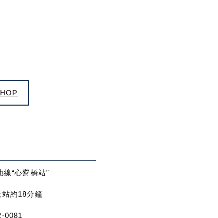
SHOP
線“心齋橋站”
大阪站約18分鐘
-0081