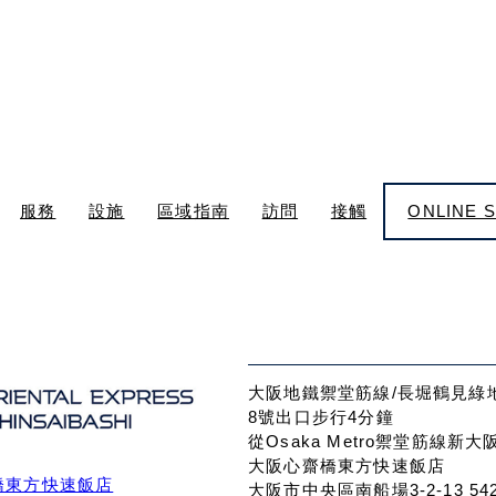
服務
設施
區域指南
訪問
接觸
ONLINE 
大阪地鐵禦堂筋線/長堀鶴見綠地
8號出口步行4分鐘
從Osaka Metro禦堂筋線新
大阪心齋橋東方快速飯店
橋東方快速飯店
大阪市中央區南船場3-2-13 542