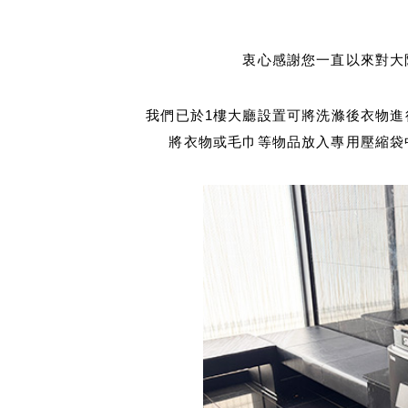
ジ
の
衷心感謝您一直以來對大
位
置
我們已於1樓大廳設置可將洗滌後衣物進行
將衣物或毛巾等物品放入專用壓縮袋