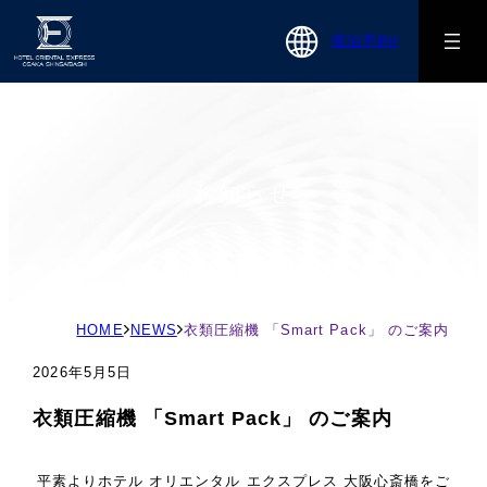
宿泊予約
お知らせ
現
HOME
NEWS
衣類圧縮機 「Smart Pack」 のご案内
在
2026年5月5日
の
ペ
衣類圧縮機 「Smart Pack」 のご案内
ー
ジ
平素よりホテル オリエンタル エクスプレス 大阪心斎橋をご