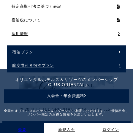
特定商取引法に基づく表記
宿泊税について
採用情報
宿泊プラン
航空券付き宿泊プラン
オリエンタルホテルズ＆リゾーツのメンバーシップ
「CLUB ORIENTAL」
入会金・年会費無料
©︎ 2024 HOTEL ORIENTAL EXPRESS Co.,Ltd.
全国のオリエンタルホテルズ＆リゾーツでご利用いただけます。ご優待料金、
メンバー限定のお得な情報をお届けいたします。
概要
新規入会
ログイン