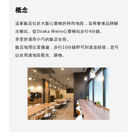
概念
這家飯店位於大阪心齋橋的時尚地段，這裡奢侈品牌鱗
次櫛比。從Osaka Metro心齋橋站步行4分鐘。
享受舒適而小巧的飯店住宿。
飯店地理位置優越，步行10分鐘即可到達道頓堀，您可
以在周邊地區觀光、購物。