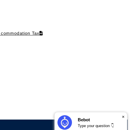
ccommodation Tax
×
Bebot
Type your question 👇