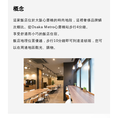
概念
這家飯店位於大阪心齋橋的時尚地段，這裡奢侈品牌鱗
次櫛比。從Osaka Metro心齋橋站步行4分鐘。
享受舒適而小巧的飯店住宿。
飯店地理位置優越，步行10分鐘即可到達道頓堀，您可
以在周邊地區觀光、購物。